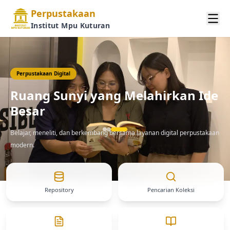
Perpustakaan
Institut Mpu Kuturan
Perpustakaan Digital
Ruang Sunyi yang Melahirkan Ide
Besar
Belajar, meneliti, dan berkembang bersama layanan digital perpustakaan
modern.
Repository
Pencarian Koleksi